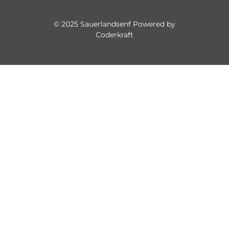
Liköre
&
© 2025 Sauerlandsenf Powered by
Coderkraft
Spirituosen