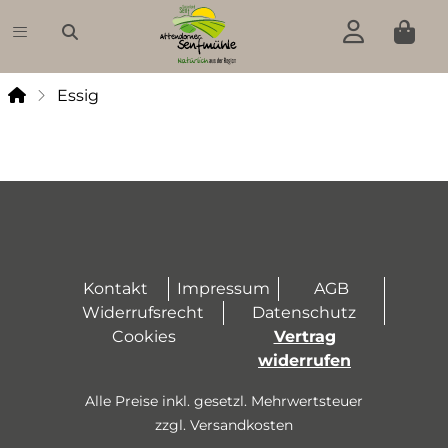
Essig
Essig
Senf
Pesto
Grillsoße
Chutney
Kontakt
Impressum
AGB
Fruchtaufstrich
Widerrufsrecht
Datenschutz
Cookies
Vertrag
Essig
widerrufen
Öl
Alle Preise inkl. gesetzl. Mehrwertsteuer
zzgl. Versandkosten
Weine,