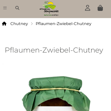
Pflaumen-Zwiebel-Chutney
Chutney
Pflaumen-Zwiebel-Chutney
Senf
Pesto
Pflaumen-Zwiebel-Chutney
Grillsoße
Chutney
Fruchtaufstrich
Essig
Öl
Weine,