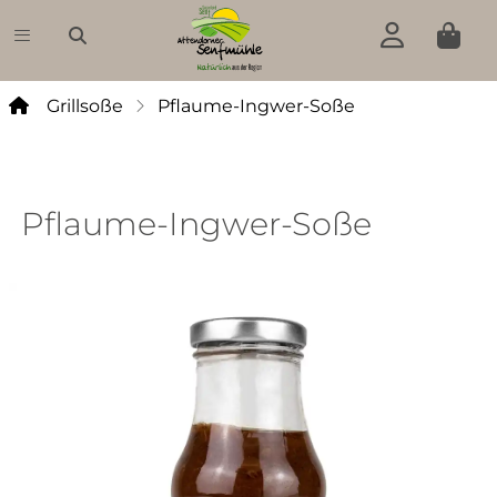
Pflaume-Ingwer-Soße
Grillsoße
Pflaume-Ingwer-Soße
Senf
Pesto
Pflaume-Ingwer-Soße
Grillsoße
Chutney
Fruchtaufstrich
Essig
Öl
Weine,