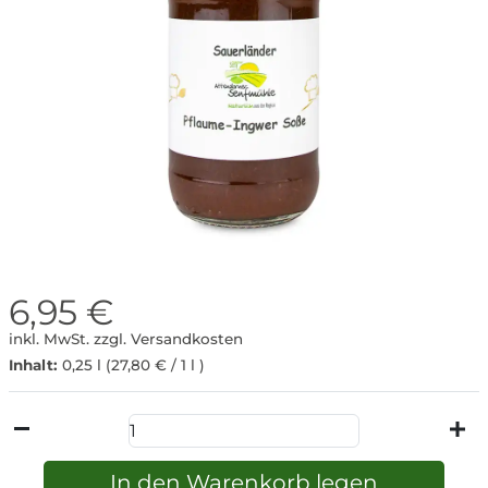
Liköre
&
Spirituosen
6,95 €
inkl. MwSt.
zzgl. Versandkosten
Inhalt:
0,25 l
(27,80 € / 1 l )
In den Warenkorb legen